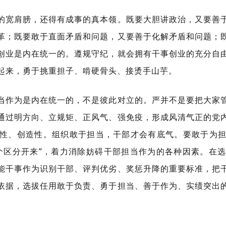
的宽肩膀，还得有成事的真本领。既要大胆讲政治，又要善
革；既要敢于直面矛盾和问题，又要善于化解矛盾和问题；
创业是内在统一的。遵规守纪，就会拥有干事创业的充分自
起来，勇于挑重担子、啃硬骨头、接烫手山芋。
当作为是内在统一的，不是彼此对立的。严并不是要把大家
通过明方向、立规矩、正风气、强免疫，形成风清气正的党
性、创造性。组织敢于担当，干部才会有底气。要敢于为
个区分开来”，着力消除妨碍干部担当作为的各种因素。在
能干事作为识别干部、评判优劣、奖惩升降的重要标准，把
依据，选拔任用敢于负责、勇于担当、善于作为、实绩突出