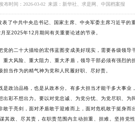
发布时间：2026-03-02 来源：新华社、求是网、中国档案
志发表了中共中央总书记、国家主席、中央军委主席习近平的
2月至2025年12月期间有关重要论述的节录。
把党的二十大描绘的宏伟蓝图变成美好现实，需要各级领导
、重大风险、重大阻力、重大矛盾，领导干部必须有强烈的
极担当作为的精气神为党和人民履好职、尽好责。
既是政治品格，也是从政本分。有多大担当才能干多大事业
想出彩不想出力。要以对党忠诚、为党分忧、为党尽职、为
非敢于亮剑，面对矛盾敢于迎难而上，面对危机敢于挺身而
谋其政、尽其责，在职责范围内主动担重、担难。坚持党