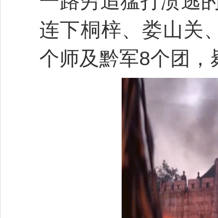
一路穷追猛打溃逃
连下桐梓、娄山关
个师及黔军8个团，毙