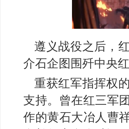
遵义战役之后，
介石企图围歼中央
重获红军指挥权
支持。曾在红三军
作的黄石大冶人曹