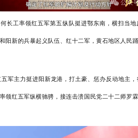
灿、何长工率领红五军第五纵队挺进鄂东南，横扫当
和阳新的兵暴起义队伍、红十二军，黄石地区人民
怀率红五军主力挺进阳新龙港，打土豪、惩办反动地主
率领红五军纵横驰骋，接连击溃国民党二十二师罗