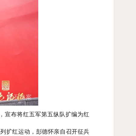
会，宣布将红五军第五纵队扩编为红
系列扩红运动，彭德怀亲自召开征兵