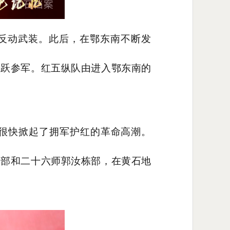
地反动武装。此后，在鄂东南不断发
踊跃参军。红五纵队由进入鄂东南的
，很快掀起了拥军护红的革命高潮。
霖部和二十六师郭汝栋部，在黄石地