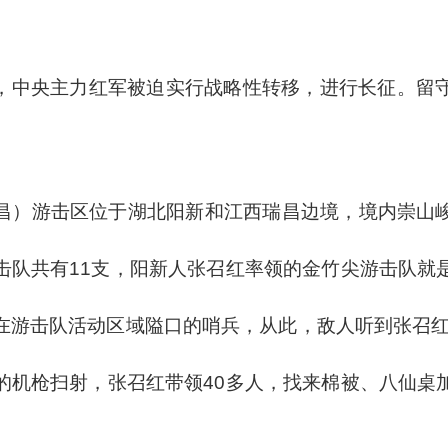
失利，中央主力红军被迫实行战略性转移，进行长征。
昌）游击区位于湖北阳新和江西瑞昌边境，境内崇山
击队共有11支，阳新人张召红率领的金竹尖游击队就
在游击队活动区域隘口的哨兵，从此，敌人听到张召红三
的机枪扫射，张召红带领40多人，找来棉被、八仙桌