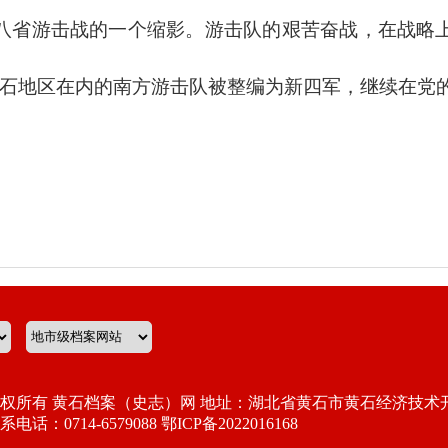
八省游击战的一个缩影。游击队的艰苦奋战，在战略
括黄石地区在内的南方游击队被整编为新四军，继续在党
权所有 黄石档案（史志）网 地址：湖北省黄石市黄石经济技术开
系电话：0714-6579088 鄂ICP备2022016168