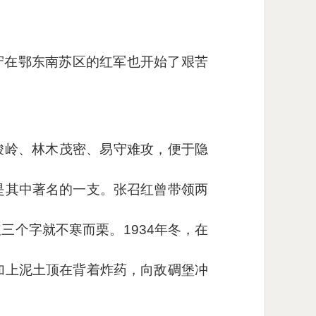
留守在鄂东南苏区的红军也开始了艰苦
峻岭、林木茂密、易守难攻，便于隐
是其中著名的一支。张召红曾带领两
个字就不寒而栗。1934年冬，在
加上泥土顶在背着炸药，向敌碉堡冲