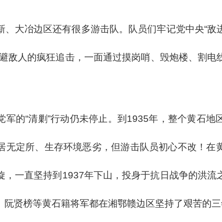
新、大冶边区还有很多游击队。队员们牢记党中央“敌
躲避敌人的疯狂追击，一面通过摸岗哨、毁炮楼、割电
军的“清剿”行动仍未停止。到1935年，整个黄石
居无定所、生存环境恶劣，但游击队员初心不改！在
旋，一直坚持到1937年下山，投身于抗日战争的洪流
、阮贤榜等黄石籍将军都在湘鄂赣边区坚持了艰苦的三