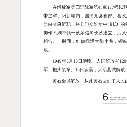
在解放军第四野战军第43军127师以秋
带逃窜。阳新城内，国民党县党部、县政
急向省府辞职，将县印交给华中“剿总”的
樊作民则带领一伙亲信向长沙逃去，后又
相告。一时间，红旗插满大街小巷，锣
放。
1949年5月15日傍晚，人民解放军1
军，抱头鼠窜。16日凌晨，大冶县城解放
黄石全境解放，从此黄石回到了人民的