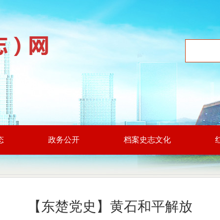
态
政务公开
档案史志文化
【东楚党史】黄石和平解放