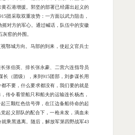
来黄石港增援。郭坚的部署已经露出起义的
915团采取双重攻势：一方面以武力阻击，
动摇对方的军心。通过喊话，队伍中的安徽
石灰窑的外围。
视鄂城方向。马部的到来，使起义官兵士
连长张伯英、排长张永豪、二营六连指导员
谋长（团级），来到915团部，刘参谋长用
件都不要，什么要求都没有，我们要的就是
港，传令看管船只和船夫的运输连长杨杰，
升起三颗红色信号弹，在江边备船待命的起
在国民党起义部队的配合下，一枪未发，滴血未
分就乘黑逃离。随后，解放军第四野战军43