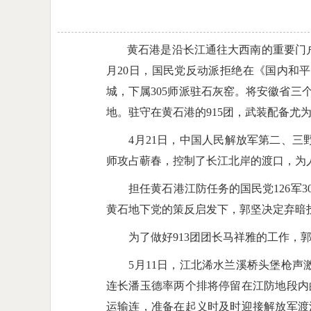
黄石港是沿长江通往大西南的重要门户
月20日，国民党反动派拒绝在《国内和平
城，下属305师派驻石灰窑。将安徽省三个
地。驻守在黄石港的915团，武装配备尤为
4月21日，中国人民解放军第二、三野战军
师攻占蕲春，控制了长江北岸的渡口，为
担任黄石港江防任务的国民党126军30
黄石地下党的策反启发下，郭坚决定弃暗
为了做好913团团长马祥雅的工作，郭
5月11日，江北浠水兰溪桥头堡枪声激
连长潘玉德率两个排将停留在江防地段内的
运输连，准备在起义时及时迎接解放军渡