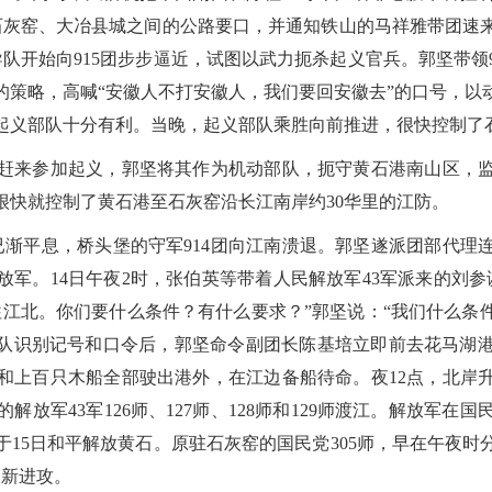
、石灰窑、大冶县城之间的公路要口，并通知铁山的马祥雅带团速
导队开始向915团步步逼近，试图以武力扼杀起义官兵。郭坚带领
的策略，高喊“安徽人不打安徽人，我们要回安徽去”的口号，以
起义部队十分有利。当晚，起义部队乘胜向前推进，很快控制了
赶来参加起义，郭坚将其作为机动部队，扼守黄石港南山区，监
很快就控制了黄石港至石灰窑沿长江南岸约30华里的江防。
渐平息，桥头堡的守军914团向江南溃退。郭坚遂派团部代理
军。14日午夜2时，张伯英等带着人民解放军43军派来的刘参
往江北。你们要什么条件？有什么要求？”郭坚说：“我们什么条
部队识别记号和口令后，郭坚命令副团长陈基培立即前去花马湖
和上百只木船全部驶出港外，在江边备船待命。夜12点，北岸
放军43军126师、127师、128师和129师渡江。解放军
15日和平解放黄石。原驻石灰窑的国民党305师，早在午夜时
阳新进攻。