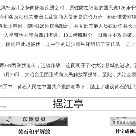
风扫落叶之势向阳新疾进之时，原驻防在阳新的国民党126师于
府和各反动机关要员以及富商大贾更是惊恐万分，纷纷携带财
科长王春帆，随同126师逃离阳新。县党部其他人员在新任县
一人携带伪县印向四川潜逃。13日傍晚时分，阳新县不攻自破
鼓、鞭炮声此起彼伏，县中学的进步师生还组织了宣传队，走上
28师389团乘胜追击，连续作战，连夜展开了对大冶县城的进攻。
。5月20日，大冶自卫团正式向人民解放军投降。至此，大冶全
手中。黄石人民在中国共产党的领导下，踏上了建设黄石的新