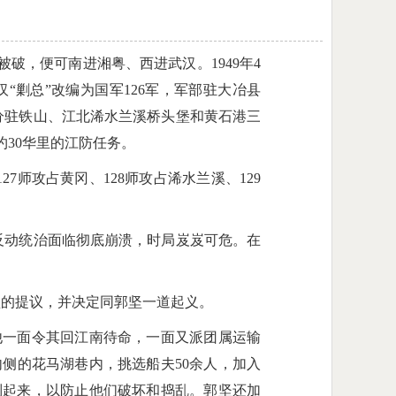
破，便可南进湘粤、西进武汉。1949年4
“剿总”改编为国军126军，军部驻大冶县
师，分驻铁山、江北浠水兰溪桥头堡和黄石港三
约30华里的江防任务。
7师攻占黄冈、128师攻占浠水兰溪、129
党反动统治面临彻底崩溃，时局岌岌可危。在
的提议，并决定同郭坚一道起义。
他一面令其回江南待命，一面又派团属运输
内侧的花马湖巷内，挑选船夫50余人，加入
制起来，以防止他们破坏和捣乱。郭坚还加