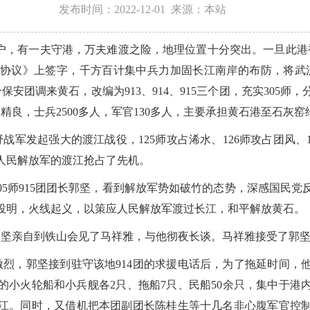
发布时间：2022-12-01 来源：本站
，有一夫守港，万夫难渡之险，地理位置十分突出。一旦此港被
协议》上签字，千方百计集中兵力加固长江南岸的布防，将武汉
保安团调来黄石，改编为913、914、915三个团，充实305
精良，士兵2500多人，军官130多人，主要承担黄石港至石灰窑
发起强大的渡江战役，125师攻占浠水、126师攻占团风、12
人民解放军的渡江抢占了先机。
5师915团团长郭坚，看到解放军势如破竹的态势，深感国民
投明，火线起义，以策应人民解放军渡过长江，和平解放黄石。
坚亲自到铁山会见了马祥雅，与他彻夜长谈。马祥雅接受了郭坚
烈，郭坚接到驻守该地914团的求援电话后，为了拖延时间，
小火轮船和小兵舰各2只、拖船7只、民船50余只，集中于港
江。同时，又借机把本团副团长陈桂生等十几名非心腹军官控