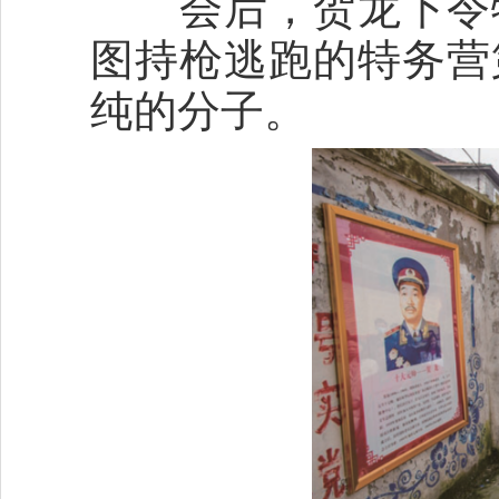
会后，贺龙下令特
图持枪逃跑的特务营
纯的分子。